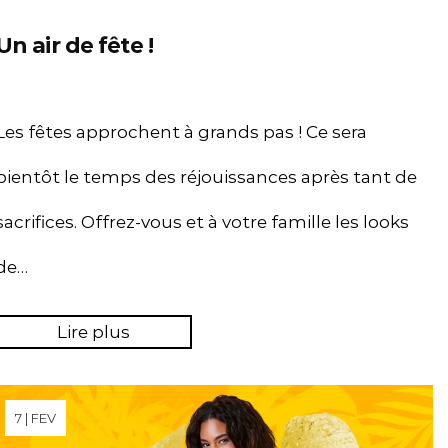
Un air de fête !
Les fêtes approchent à grands pas ! Ce sera
bientôt le temps des réjouissances après tant de
sacrifices. Offrez-vous et à votre famille les looks
de…
Lire plus
7 | FEV